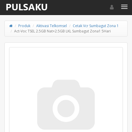
Toggle navigat
Toggl
Produk
Aktivasi Telkomsel
Cetak Vcr Sumbagut Zona 1
Act-Voc TSEL 2.5GB Nat+2.5GB LKL Sumbagut Zona1 5Hari