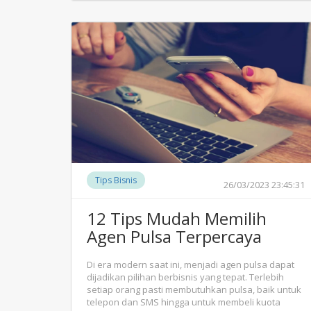
Tips Bisnis
26/03/2023 23:45:31
12 Tips Mudah Memilih
Agen Pulsa Terpercaya
Di era modern saat ini, menjadi agen pulsa dapat
dijadikan pilihan berbisnis yang tepat. Terlebih
setiap orang pasti membutuhkan pulsa, baik untuk
telepon dan SMS hingga untuk membeli kuota