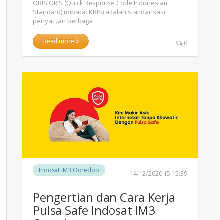
QRIS.QRIS (Quick Response Code Indonesian
Standard) (dibaca: KRIS) adalah standarisasi
penyatuan berbaga
Read more »
0
Indosat IM3 Ooredoo
14/12/2020 15:15:39
Pengertian dan Cara Kerja
Pulsa Safe Indosat IM3