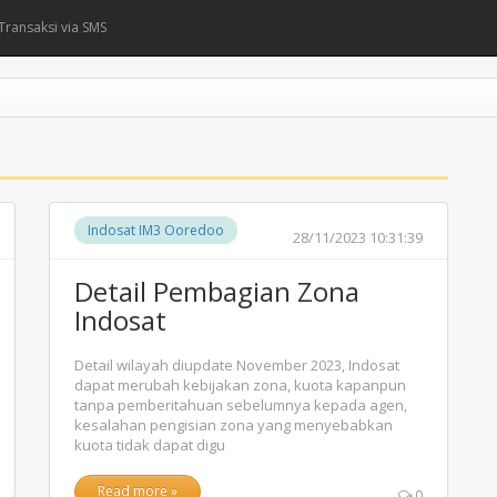
Transaksi via SMS
Indosat IM3 Ooredoo
28/11/2023 10:31:39
Detail Pembagian Zona
Indosat
Detail wilayah diupdate November 2023, Indosat
dapat merubah kebijakan zona, kuota kapanpun
tanpa pemberitahuan sebelumnya kepada agen,
kesalahan pengisian zona yang menyebabkan
kuota tidak dapat digu
Read more »
0