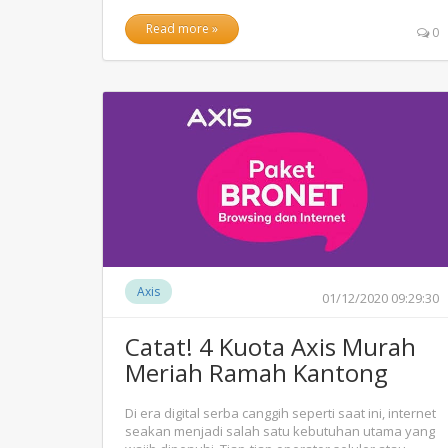
Read more »
0
Axis
01/12/2020 09:29:30
Catat! 4 Kuota Axis Murah
Meriah Ramah Kantong
Di era digital serba canggih seperti saat ini, internet
seakan menjadi salah satu kebutuhan utama yang