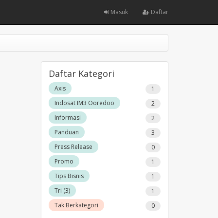
Masuk
Daftar
Daftar Kategori
Axis
1
Indosat IM3 Ooredoo
2
Informasi
2
Panduan
3
Press Release
0
Promo
1
Tips Bisnis
1
Tri (3)
1
Tak Berkategori
0