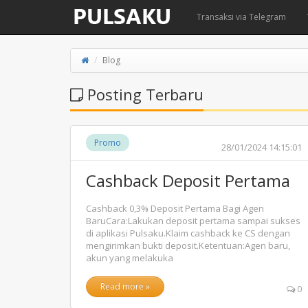
Transaksi via Telegram
Blog
Posting Terbaru
Promo
28/01/2024 14:15:01
Cashback Deposit Pertama
Cashback 0,3% Deposit Pertama Bagi Agen
BaruCara:Lakukan deposit pertama sampai sukses
di aplikasi Pulsaku.Klaim cashback ke CS dengan
mengirimkan bukti deposit.Ketentuan:Agen baru,
akun yang melakuka
Read more »
0