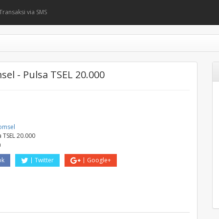
Transaksi via SMS
el - Pulsa TSEL 20.000
omsel
a TSEL 20.000
a
ok
Twitter
Google+