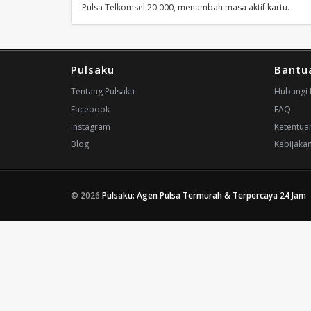
Pulsa Telkomsel 20.000, menambah masa aktif kartu.
Pulsaku
Bantu
Tentang Pulsaku
Hubungi 
Facebook
FAQ
Instagram
Ketentua
Blog
Kebijakan
© 2026
Pulsaku: Agen Pulsa Termurah & Terpercaya 24 Jam