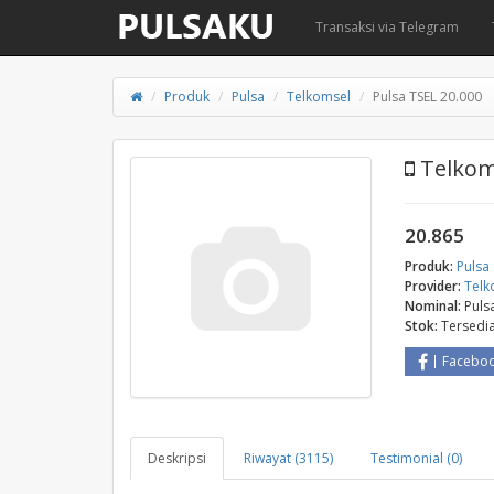
Transaksi via Telegram
Produk
Pulsa
Telkomsel
Pulsa TSEL 20.000
Telkoms
20.865
Produk:
Pulsa
Provider:
Telk
Nominal:
Puls
Stok:
Tersedi
Facebo
Deskripsi
Riwayat (3115)
Testimonial (0)