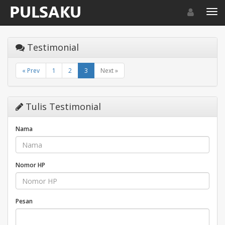
Toggle navigat
Toggl
Testimonial
« Prev
1
2
3
Next »
Tulis Testimonial
Nama
Nomor HP
Pesan