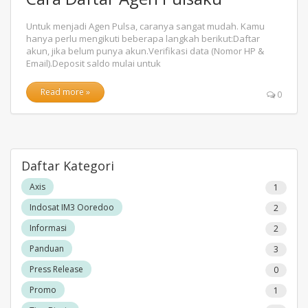
Untuk menjadi Agen Pulsa, caranya sangat mudah. Kamu
hanya perlu mengikuti beberapa langkah berikut:Daftar
akun, jika belum punya akun.Verifikasi data (Nomor HP &
Email).Deposit saldo mulai untuk
Read more »
0
Daftar Kategori
Axis
1
Indosat IM3 Ooredoo
2
Informasi
2
Panduan
3
Press Release
0
Promo
1