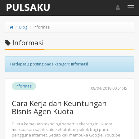
Toggle navigat
Toggl
Blog
Informasi
Informasi
Terdapat
2
posting pada kategori:
Informasi
Informasi
08/04/2018 00:51:45
Cara Kerja dan Keuntungan
Bisnis Agen Kuota
Di era kemajuan teknologi seperti sekarang ini, kuota
merupakan salah satu kebutuhan pokok bagi para
pengguna internet. Setiap kali membuka Google, Youtube,