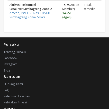
Aktivasi Telkomsel
15.650 (Non
Tidak
Cetak Vcr Sumbagteng Zona 2
Member)
tersedia
ActVoc, Tsel 1GB Nas + 0.5GB
14.650
Sumbagteng Zona2 5Hari
(Agen)
Pulsaku
Tentang Pulsaku
Facebook
Instagram
Blog
Bantuan
Hubungi Kami
FAQ
Ketentuan Layanan
Kebijakan Privasi
Harga