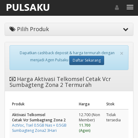
Toggle navigat
Toggl
Pilih Produk
×
Dapatkan cashback deposit & harga termurah dengan
menjadi Agen Pulsaku
Daftar Sekarang
Harga Aktivasi Telkomsel Cetak Vcr
Sumbagteng Zona 2 Termurah
Produk
Harga
Stok
Aktivasi Telkomsel
12.700 (Non
Tidak
Cetak Vcr Sumbagteng Zona 2
Member)
tersedia
ActVoc, Tsel 0.5GB Nas + 0.5GB
11.700
Sumbagteng Zona2 3Hari
(Agen)