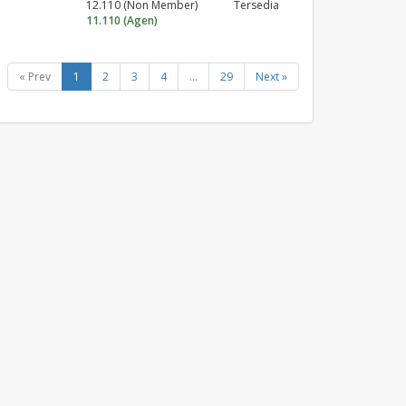
12.110 (Non Member)
Tersedia
11.110 (Agen)
« Prev
1
2
3
4
...
29
Next »