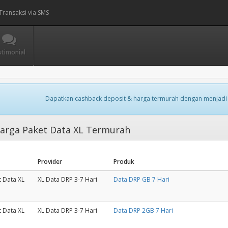
Transaksi via SMS
stimonial
Dapatkan cashback deposit & harga termurah dengan menjadi
arga Paket Data XL Termurah
Provider
Produk
t Data XL
XL Data DRP 3-7 Hari
Data DRP GB 7 Hari
t Data XL
XL Data DRP 3-7 Hari
Data DRP 2GB 7 Hari