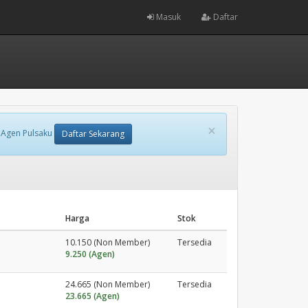
Masuk
Daftar
×
 Agen Pulsaku
Daftar Sekarang
Harga
Stok
10.150 (Non Member)
Tersedia
9.250 (Agen)
24.665 (Non Member)
Tersedia
23.665 (Agen)