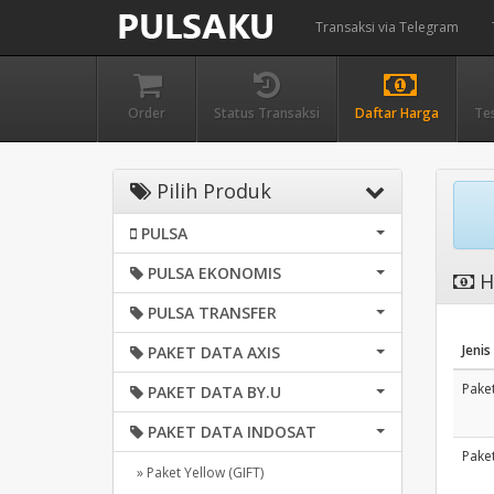
Transaksi via Telegram
Order
Status Transaksi
Daftar Harga
Te
Pilih Produk
PULSA
PULSA EKONOMIS
H
PULSA TRANSFER
Jenis
PAKET DATA AXIS
Pake
PAKET DATA BY.U
PAKET DATA INDOSAT
Pake
» Paket Yellow (GIFT)