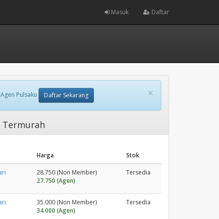
Masuk
Daftar
×
 Agen Pulsaku
Daftar Sekarang
m Termurah
Harga
Stok
ri
28.750 (Non Member)
Tersedia
27.750 (Agen)
ri
35.000 (Non Member)
Tersedia
34.000 (Agen)