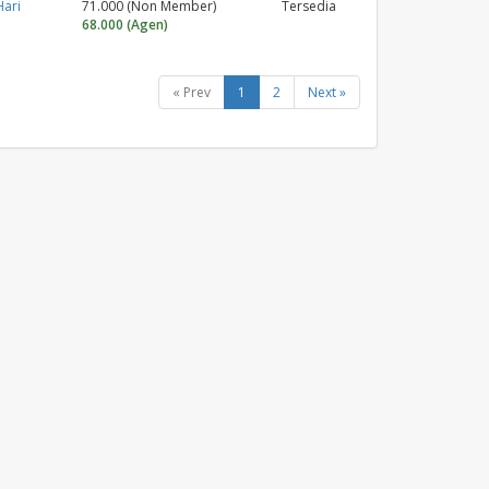
Hari
71.000 (Non Member)
Tersedia
68.000 (Agen)
« Prev
1
2
Next »