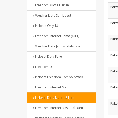
» Freedom Kuota Harian
Pake
» Voucher Data Sumbagut
Pake
» Indosat Only4U
» Freedom Internet Lama (GIFT)
Pake
» Voucher Data Jatim-Bali-Nusra
Pake
» Indosat Data Pure
» Freedom U
Pake
» Indosat Freedom Combo Attack
» Freedom Internet Max
Pake
» Indosat Data Murah 24 Jam
Pake
» Freedom Internet Nasional Baru