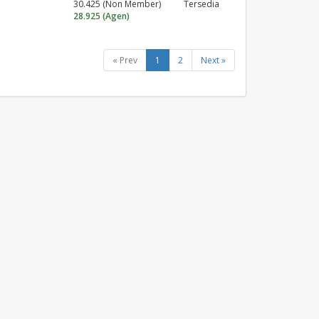
30.425 (Non Member)
Tersedia
28.925 (Agen)
« Prev
1
2
Next »