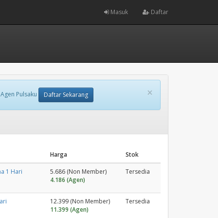
Masuk
Daftar
×
 Agen Pulsaku
Daftar Sekarang
Harga
Stok
a 1 Hari
5.686 (Non Member)
Tersedia
4.186 (Agen)
ari
12.399 (Non Member)
Tersedia
11.399 (Agen)