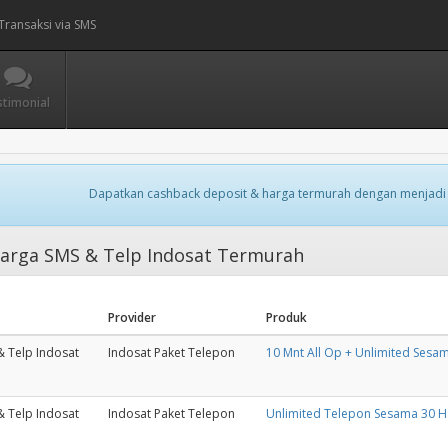
Transaksi via SMS
stimonial
Dapatkan cashback deposit & harga termurah dengan menjadi
arga SMS & Telp Indosat Termurah
Provider
Produk
& Telp Indosat
Indosat Paket Telepon
10 Mnt All Op + Unlimited Sesam
& Telp Indosat
Indosat Paket Telepon
Unlimited Telepon Sesama 30 H