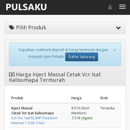
Toggle navigat
Toggl
Pilih Produk
×
Dapatkan cashback deposit & harga termurah dengan
menjadi Agen Pulsaku
Daftar Sekarang
Harga Inject Massal Cetak Vcr Isat
Kalisumapa Termurah
Produk
Harga
Stok
Inject Massal
8.516 (Non
Tersedia
Cetak Vcr Isat Kalisumapa
Member)
Act Voc Isat KLSMP Freedom
7.516 (Agen)
Internet 1.5GB 1Hari