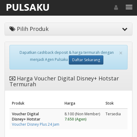
Toggle navigat
Toggl
Pilih Produk
×
Dapatkan cashback deposit & harga termurah dengan
menjadi Agen Pulsaku
Daftar Sekarang
Harga Voucher Digital Disney+ Hotstar
Termurah
Produk
Harga
Stok
Voucher Digital
8.100 (Non Member)
Tersedia
Disney+ Hotstar
7.650 (Agen)
Voucher Disney Plus 24 Jam