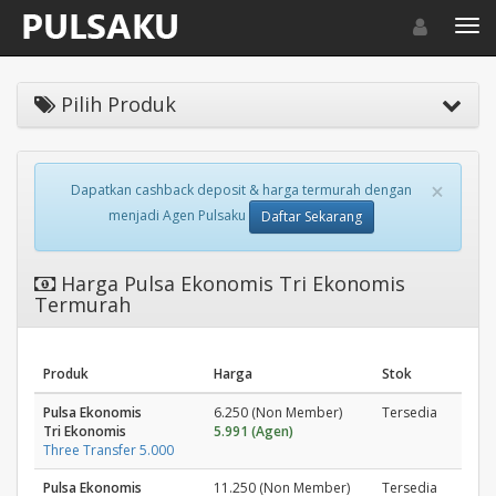
Toggle navigat
Toggl
Pilih Produk
×
Dapatkan cashback deposit & harga termurah dengan
menjadi Agen Pulsaku
Daftar Sekarang
Harga Pulsa Ekonomis Tri Ekonomis
Termurah
Produk
Harga
Stok
Pulsa Ekonomis
6.250 (Non Member)
Tersedia
Tri Ekonomis
5.991 (Agen)
Three Transfer 5.000
Pulsa Ekonomis
11.250 (Non Member)
Tersedia