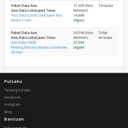
Paket Data Axis
15.600 (Non
Tersedia
Axis Data Lokal Jawa Timur
Member)
Axis Data 6,5GB Lokal Jatim Bali
14.600
Nusra 5 Hari
(Agen)
Paket Data Axis
54.599 (Non
Tidak
Axis Data Lokal Jawa Timur
Member)
tersedia
Axis Data 16GB
52.599
Malang,Sidoarjo,Madura,Sumbawa
(Agen)
28 Hari
Pulsaku
Tentang Pulsaku
Facebook
Instagram
Blog
Bantuan
Hubungi Kami