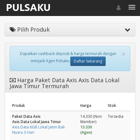
Toggle navigat
Toggl
Pilih Produk
×
Dapatkan cashback deposit & harga termurah dengan
menjadi Agen Pulsaku
Daftar Sekarang
Harga Paket Data Axis Axis Data Lokal
Jawa Timur Termurah
Produk
Harga
Stok
Paket Data Axis
14.330 (Non
Tersedia
Axis Data Lokal Jawa Timur
Member)
Axis Data 6GB Lokal Jatim Bali
13.330
Nusra 3 Hari
(Agen)