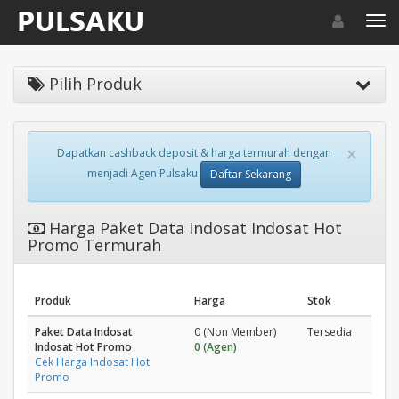
Toggle navigat
Toggl
Pilih Produk
×
Dapatkan cashback deposit & harga termurah dengan
menjadi Agen Pulsaku
Daftar Sekarang
Harga Paket Data Indosat Indosat Hot
Promo Termurah
Produk
Harga
Stok
Paket Data Indosat
0 (Non Member)
Tersedia
Indosat Hot Promo
0 (Agen)
Cek Harga Indosat Hot
Promo