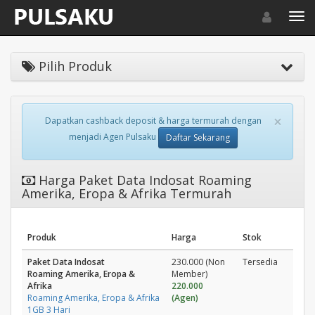
Toggle navigat
Toggl
Pilih Produk
×
Dapatkan cashback deposit & harga termurah dengan
menjadi Agen Pulsaku
Daftar Sekarang
Harga Paket Data Indosat Roaming
Amerika, Eropa & Afrika Termurah
Produk
Harga
Stok
Paket Data Indosat
230.000 (Non
Tersedia
Roaming Amerika, Eropa &
Member)
Afrika
220.000
Roaming Amerika, Eropa & Afrika
(Agen)
1GB 3 Hari