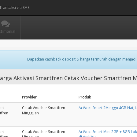
Transaksi via SMS
stimonial
Dapatkan cashback deposit & harga termurah dengan menjadi
arga Aktivasi Smartfren Cetak Voucher Smartfren
Provider
Produk
asi
Cetak Voucher Smartfren
ActVoc. Smart 2Minggu 4GB Nat,1
tfren
Mingguan
asi
Cetak Voucher Smartfren
ActVoc. Smart Mini 2GB + 8GB Loka
tfren
Mingguan
di Apk My