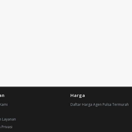
an
Harga
Kami
Daftar Harga Agen Pulsa Termurah
n Layanan
 Privasi