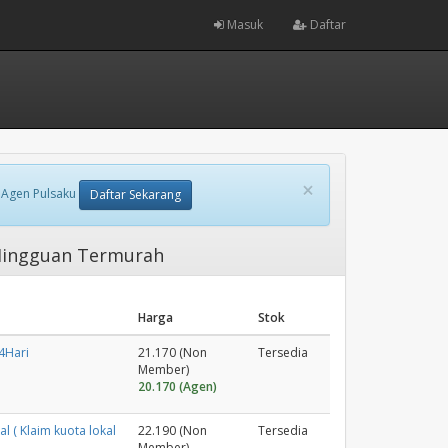
Masuk
Daftar
×
 Agen Pulsaku
Daftar Sekarang
 Mingguan Termurah
Harga
Stok
4Hari
21.170 (Non
Tersedia
Member)
20.170 (Agen)
l ( Klaim kuota lokal
22.190 (Non
Tersedia
Member)