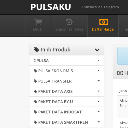
Transaksi via Telegram
Order
Status Transaksi
Daftar Harga
Te
Pilih Produk
PULSA
PULSA EKONOMIS
H
PULSA TRANSFER
Jenis
PAKET DATA AXIS
Aktiv
PAKET DATA BY.U
Smar
PAKET DATA INDOSAT
PAKET DATA SMARTFREN
Aktiv
Smar