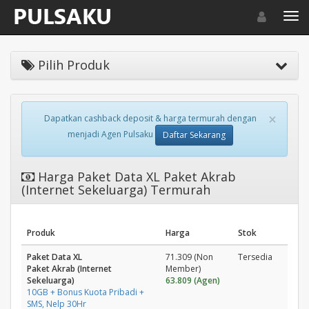
Toggle navigat
Toggl
Pilih Produk
×
Dapatkan cashback deposit & harga termurah dengan
menjadi Agen Pulsaku
Daftar Sekarang
Harga Paket Data XL Paket Akrab
(Internet Sekeluarga) Termurah
Produk
Harga
Stok
Paket Data XL
71.309 (Non
Tersedia
Paket Akrab (Internet
Member)
Sekeluarga)
63.809 (Agen)
10GB + Bonus Kuota Pribadi +
SMS, Nelp 30Hr