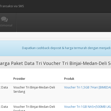
Transaksi via SMS
stimonial
Dapatkan cashback deposit & harga termurah dengan menjadi
rga Paket Data Tri Voucher Tri Binjai-Medan-Deli
Provider
Produk
t Data
Voucher Tri Binjai-Medan-Deli
Voucher Tri 1,5GB 7Hari [BIMED
Serdang
t Data
Voucher Tri Binjai-Medan-Deli
Voucher Tri 1GB NAS+(500MB LKL
Serdang