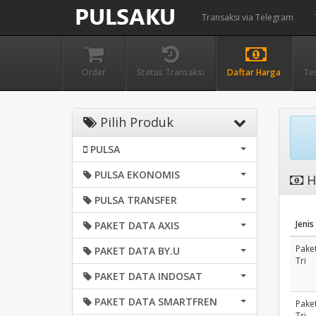
Transaksi via Telegram
Order
Status Transaksi
Daftar Harga
Te
Pilih Produk
PULSA
PULSA EKONOMIS
Ha
PULSA TRANSFER
Jenis
PAKET DATA AXIS
Pake
PAKET DATA BY.U
Tri
PAKET DATA INDOSAT
PAKET DATA SMARTFREN
Pake
Tri