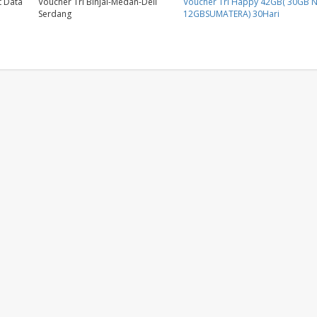
t Data
Voucher Tri Binjai-Medan-Deli
Voucher Tri Happy 42GB( 30GB N
Serdang
12GBSUMATERA) 30Hari