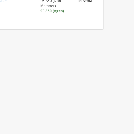
as +
95.850 (Non
Tersedia
Member)
93.850 (Agen)