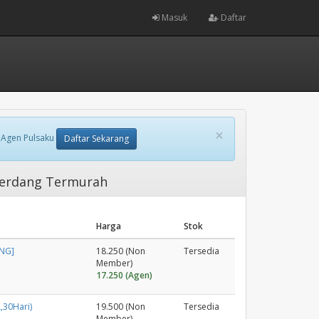
Masuk
Daftar
×
 Agen Pulsaku
Daftar Sekarang
 Serdang Termurah
Harga
Stok
ANG]
18.250 (Non
Tersedia
Member)
17.250 (Agen)
,30Hari)
19.500 (Non
Tersedia
Member)