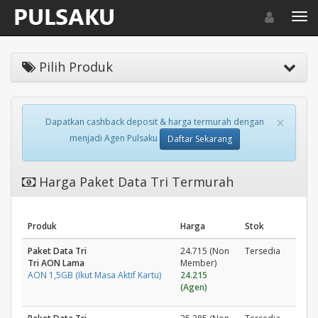
Toggle navigat
Toggl
Pilih Produk
×
Dapatkan cashback deposit & harga termurah dengan
menjadi Agen Pulsaku
Daftar Sekarang
Harga Paket Data Tri Termurah
Produk
Harga
Stok
Paket Data Tri
24.715 (Non
Tersedia
Tri AON Lama
Member)
AON 1,5GB (Ikut Masa Aktif Kartu)
24.215
(Agen)