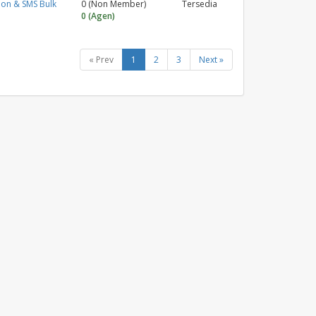
on & SMS Bulk
0 (Non Member)
Tersedia
0 (Agen)
« Prev
1
2
3
Next »