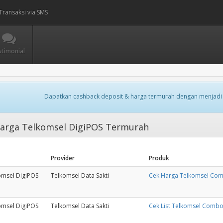
Transaksi via SMS
stimonial
Dapatkan cashback deposit & harga termurah dengan menjadi
arga Telkomsel DigiPOS Termurah
Provider
Produk
omsel DigiPOS
Telkomsel Data Sakti
Cek Harga Telkomsel Com
omsel DigiPOS
Telkomsel Data Sakti
Cek List Telkomsel Combo 