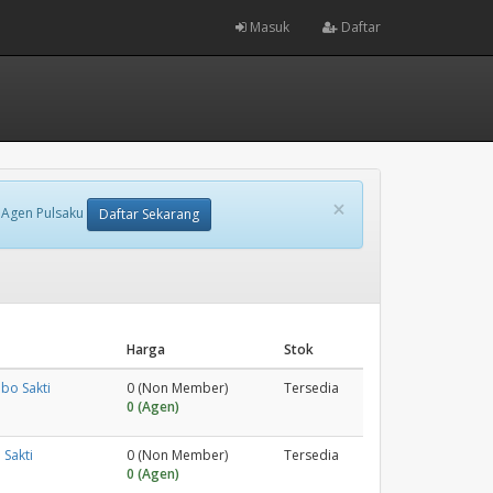
Masuk
Daftar
×
 Agen Pulsaku
Daftar Sekarang
Harga
Stok
bo Sakti
0 (Non Member)
Tersedia
0 (Agen)
Sakti
0 (Non Member)
Tersedia
0 (Agen)