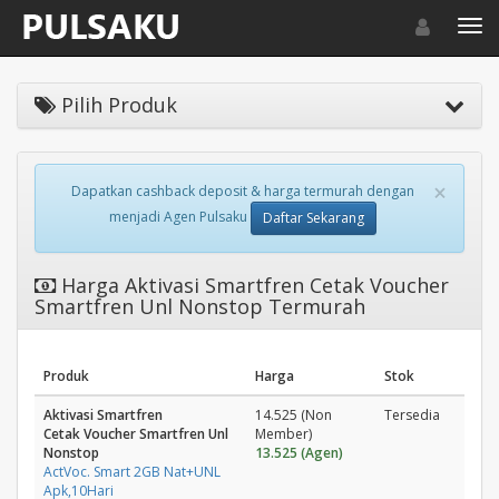
Toggle navigat
Toggl
Pilih Produk
×
Dapatkan cashback deposit & harga termurah dengan
menjadi Agen Pulsaku
Daftar Sekarang
Harga Aktivasi Smartfren Cetak Voucher
Smartfren Unl Nonstop Termurah
Produk
Harga
Stok
Aktivasi Smartfren
14.525 (Non
Tersedia
Cetak Voucher Smartfren Unl
Member)
Nonstop
13.525 (Agen)
ActVoc. Smart 2GB Nat+UNL
Apk,10Hari