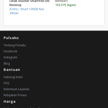
Cetak Voucher Smartfren Unl
Member)
Nonstop
153.975 (Agen)
ActVoc. Smart 100GB Nas
30Hari
Pulsaku
Tentang Pulsaku
Facebook
Instagram
Blog
Bantuan
Hubungi Kami
FAQ
Ketentuan Layanan
Kebijakan Privasi
Harga