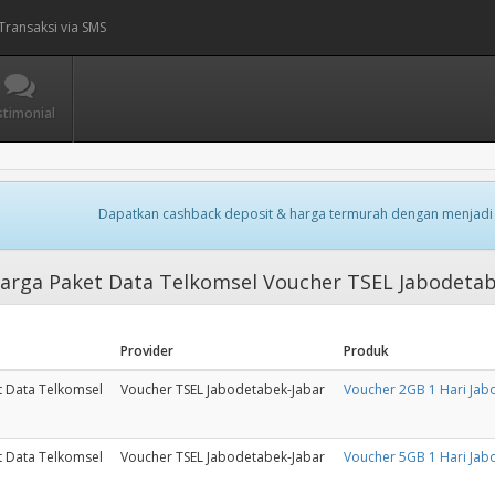
Transaksi via SMS
stimonial
Dapatkan cashback deposit & harga termurah dengan menjadi
arga Paket Data Telkomsel Voucher TSEL Jabodeta
Provider
Produk
t Data Telkomsel
Voucher TSEL Jabodetabek-Jabar
Voucher 2GB 1 Hari Jab
t Data Telkomsel
Voucher TSEL Jabodetabek-Jabar
Voucher 5GB 1 Hari Jab