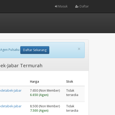
Masuk
Daftar
×
 Agen Pulsaku
Daftar Sekarang
bek-Jabar Termurah
Harga
Stok
odetabek-Jabar
7.650 (Non Member)
Tidak
6.650 (Agen)
tersedia
odetabek-Jabar
8.500 (Non Member)
Tidak
7.500 (Agen)
tersedia