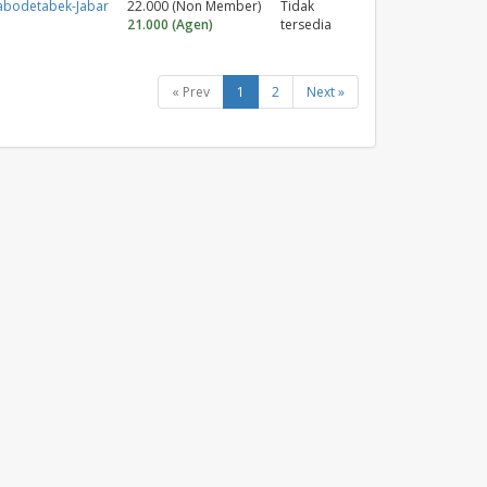
abodetabek-Jabar
22.000 (Non Member)
Tidak
21.000 (Agen)
tersedia
« Prev
1
2
Next »