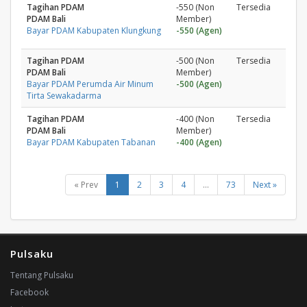
Tagihan PDAM
-550 (Non
Tersedia
PDAM Bali
Member)
Bayar PDAM Kabupaten Klungkung
-550 (Agen)
Tagihan PDAM
-500 (Non
Tersedia
PDAM Bali
Member)
Bayar PDAM Perumda Air Minum
-500 (Agen)
Tirta Sewakadarma
Tagihan PDAM
-400 (Non
Tersedia
PDAM Bali
Member)
Bayar PDAM Kabupaten Tabanan
-400 (Agen)
« Prev
1
2
3
4
...
73
Next »
Pulsaku
Tentang Pulsaku
Facebook