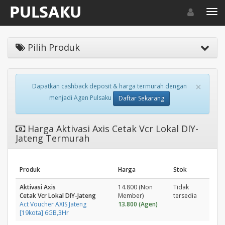
Toggle navigat
Toggl
Pilih Produk
×
Dapatkan cashback deposit & harga termurah dengan
menjadi Agen Pulsaku
Daftar Sekarang
Harga Aktivasi Axis Cetak Vcr Lokal DIY-
Jateng Termurah
Produk
Harga
Stok
Aktivasi Axis
14.800 (Non
Tidak
Cetak Vcr Lokal DIY-Jateng
Member)
tersedia
Act Voucher AXIS Jateng
13.800 (Agen)
[19kota] 6GB,3Hr