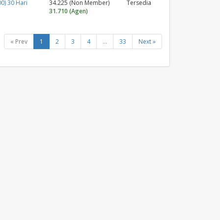
0) 30 Hari
34.225 (Non Member)
Tersedia
31.710 (Agen)
« Prev
1
2
3
4
...
33
Next »