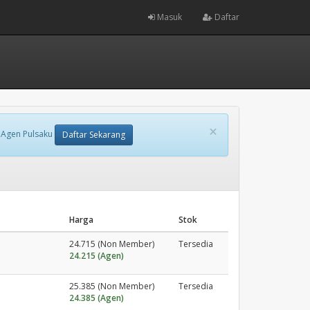
Masuk
Daftar
×
 Agen Pulsaku
Daftar Sekarang
Harga
Stok
24.715 (Non Member)
Tersedia
24.215 (Agen)
25.385 (Non Member)
Tersedia
24.385 (Agen)