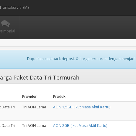
Transaksi via SMS
stimonial
Dapatkan cashback deposit & harga termurah dengan menjadi
arga Paket Data Tri Termurah
Provider
Produk
 Data Tri
Tri AON Lama
AON 1,5GB (Ikut Masa Aktif Kartu)
 Data Tri
Tri AON Lama
AON 2GB (Ikut Masa Aktif Kartu)