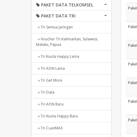
PAKET DATA TELKOMSEL
Paket
PAKET DATA TRI
Paket
» Tri Semua Jaringan
» Voucher Tri Kalimantan, Sulawesi,
Maluku, Papua
Paket
» Tri Kuota Happy Lama
Paket
» Tri AON Lama
» Tri Get More
Paket
» Tri Data
Paket
» Tri AON Baru
» Tri Kuota Happy Baru
Paket
» Tri CuanMAX