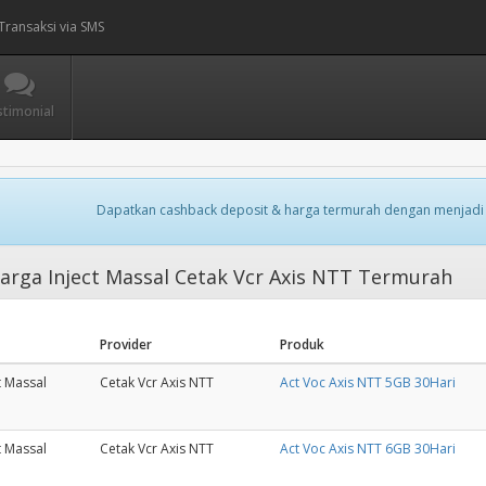
Transaksi via SMS
stimonial
Dapatkan cashback deposit & harga termurah dengan menjadi
arga Inject Massal Cetak Vcr Axis NTT Termurah
Provider
Produk
t Massal
Cetak Vcr Axis NTT
Act Voc Axis NTT 5GB 30Hari
t Massal
Cetak Vcr Axis NTT
Act Voc Axis NTT 6GB 30Hari